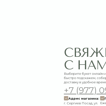
СВЯЖИТЕ
С НАМИ
Выберите букет онлайн или просто свяж
быстро подскажем, соберём красивый 
доставку в удобное время
+7 (977) 090-73
Адрес магазина:
График работ
Ежедневно:
г. Сергиев Посад, ул.
09:00–21:00
Инженерная, 21
Пишите нам:
Мы в соцсетях:
Оставить заявку