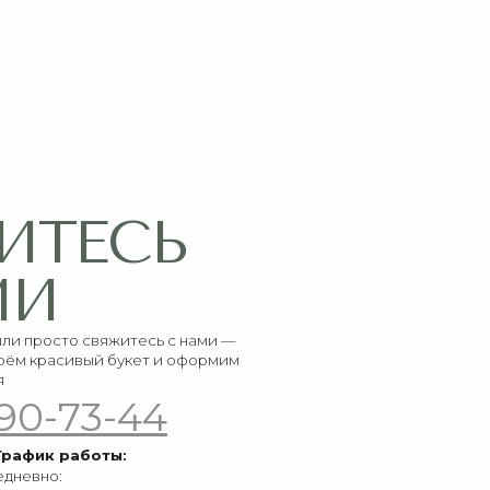
СЬ
итесь с нами —
букет и оформим
-44
ы: