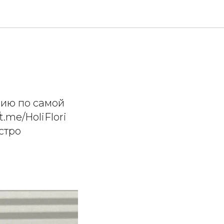
цию по самой
.me/HoliFlori
стро