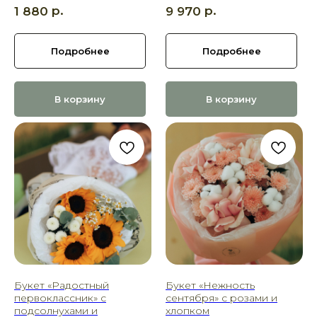
р.
р.
1 880
9 970
Подробнее
Подробнее
В корзину
В корзину
ХОТИТЕ ПОРАДОВАТЬ
ЧЕЛОВЕКА УЖЕ СЕГОДНЯ?
Выберите букет онлайн или просто
свяжитесь с нами — быстро подскажем,
соберём красивый букет и оформим
доставку в удобное время.
Оставить заявку
Букет «Радостный
Букет «Нежность
первоклассник» с
сентября» с розами и
подсолнухами и
хлопком