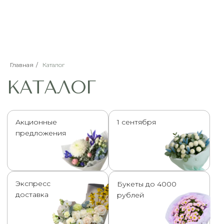
КАТАЛОГ
Главная
/
Каталог
Акционные
1 сентября
предложения
Экспресс
Букеты до 4000
доставка
рублей
Розы Эквадор
Авторские
букеты HoliFlori
Композиции в
Моно
коробках и в