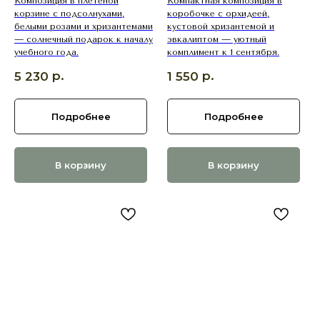
Композиция в плетёной
Компактная композиция в
корзине с подсолнухами,
коробочке с орхидеей,
белыми розами и хризантемами
кустовой хризантемой и
— солнечный подарок к началу
эвкалиптом — уютный
учебного года.
комплимент к 1 сентября.
р.
р.
5 230
1 550
Подробнее
Подробнее
В корзину
В корзину