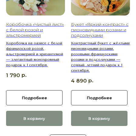
Коробочка «Чистый лист»
Букет «Яркий контраст» с
с белой розой и
пионовидными розами и
альстромерией
подсолнухами
Коробочка на оазисе с белой
Контрастный букет с жёлтыми
СВЯЖИТЕСЬ
французской розой,
пионовидными розами,
С НАМИ
альстромерией и хризантемой
розовыми французскими
— элегантный монохромный
розами и подсолнухами —
Выберите букет онлайн или просто
подарок к 1 сентября.
сочный, летний подарок к 1
свяжитесь с нами — быстро подскажем,
сентября.
соберём красивый букет и оформим
р.
1 790
доставку в удобное время
р.
4 890
+7 (977) 090-73-44
Адрес магазина:
График работы:
г. Сергиев Посад,
Ежедневно:
Подробнее
Подробнее
ул. Инженерная, 21
09:00–21:00
Мы в соцсетях:
Пишите нам:
В корзину
В корзину
Оставить заявку