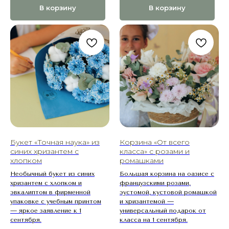
В корзину
В корзину
Букет «Точная наука» из
Корзина «От всего
синих хризантем с
класса» с розами и
хлопком
ромашками
Необычный букет из синих
Большая корзина на оазисе с
хризантем с хлопком и
французскими розами,
эвкалиптом в фирменной
эустомой, кустовой ромашкой
упаковке с учебным принтом
и хризантемой —
— яркое заявление к 1
универсальный подарок от
сентября.
класса на 1 сентября.