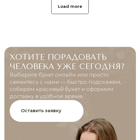
Load more
МЕНЮ
ПОМОЩЬ
Главная
Связаться с нами
Каталог
Рекомендации по уходу
1 сентября
Акции
Подписки
Доставка и оплата
ДАННЫЕ
Отзывы
О компании
Пользовательское
Контакты
соглашение
Политика