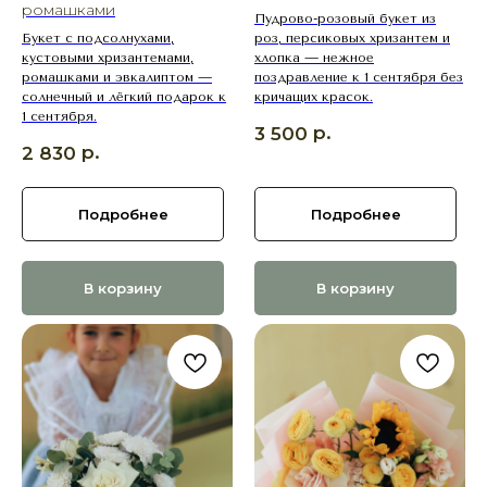
ромашками
Пудрово-розовый букет из
Букет с подсолнухами,
роз, персиковых хризантем и
кустовыми хризантемами,
хлопка — нежное
ромашками и эвкалиптом —
поздравление к 1 сентября без
солнечный и лёгкий подарок к
кричащих красок.
1 сентября.
р.
3 500
р.
2 830
Подробнее
Подробнее
В корзину
В корзину