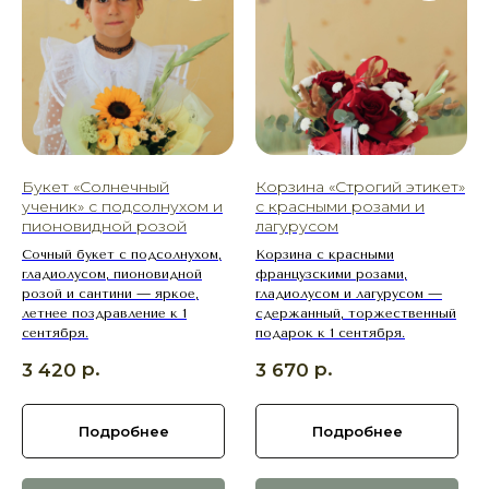
Букет «Солнечный
Корзина «Строгий этикет»
ученик» с подсолнухом и
с красными розами и
пионовидной розой
лагурусом
Сочный букет с подсолнухом,
Корзина с красными
гладиолусом, пионовидной
французскими розами,
розой и сантини — яркое,
гладиолусом и лагурусом —
летнее поздравление к 1
сдержанный, торжественный
сентября.
подарок к 1 сентября.
р.
р.
3 420
3 670
Подробнее
Подробнее