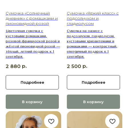
Сумочка «Солнечный
Сумочка «Яркий класс» с
дневник» с ромашками и
подсолнухом и
пионовидной розой
гладиолусом
Цветочная сумочка с
Сумочка на оазисе с
кустовыми ромашками,
подсолнухом, гладиолусом,
розовой французской розой и
кустовыми хризантемами и
жёлтой пионовидной розой —
ромашками — контрастный,
тёплый, летний подарок к 1
energичный подарок к 1
сентября.
сентября.
р.
р.
2 880
2 500
Подробнее
Подробнее
В корзину
В корзину